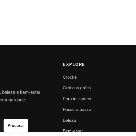
EXPLORE
Crochê
Gráficos grátis
o, beleza e bem-estar
Para iniciantes
personalidade.
Passo a passo
Beleza
Procurar
Bem-estar