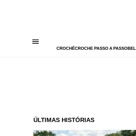
Pular
para
o
conteúdo
CROCHÊ
CROCHE PASSO A PASSO
BEL
ÚLTIMAS HISTÓRIAS