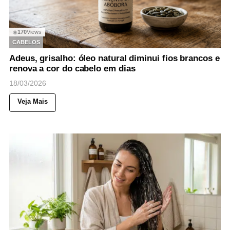
170
Views
◉
CABELOS
Adeus, grisalho: óleo natural diminui fios brancos e
renova a cor do cabelo em dias
18/03/2026
Veja Mais