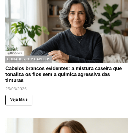
82
Views
◉
CUIDADOS COM CABELOS
Cabelos brancos evidentes: a mistura caseira que
tonaliza os fios sem a química agressiva das
tinturas
25/03/2026
Veja Mais