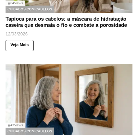
64
Views
◉
CUIDADOS COM CABELOS
Tapioca para os cabelos: a máscara de hidratação
caseira que desmaia o fio e combate a porosidade
12/03/2026
Veja Mais
43
Views
◉
CUIDADOS COM CABELOS