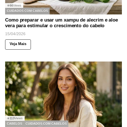
66
Views
◉
CUIDADOS COM CABELOS
Como preparar e usar um xampu de alecrim e aloe
vera para estimular o crescimento do cabelo
15/04/2026
Veja Mais
113
Views
◉
CABELOS
CUIDADOS COM CABELOS