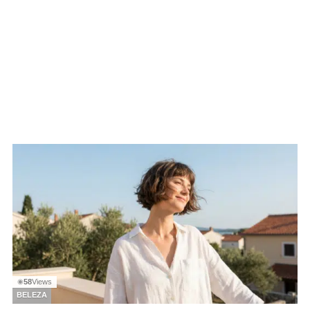
58
Views
◉
BELEZA