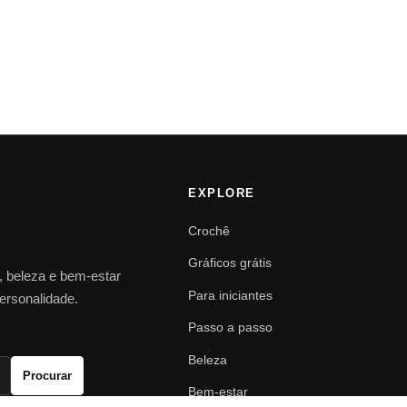
EXPLORE
Crochê
Gráficos grátis
o, beleza e bem-estar
Para iniciantes
personalidade.
Passo a passo
Beleza
Procurar
Bem-estar