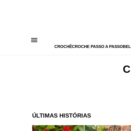
Pular
para
o
conteúdo
CROCHÊ
CROCHE PASSO A PASSO
BEL
C
ÚLTIMAS HISTÓRIAS