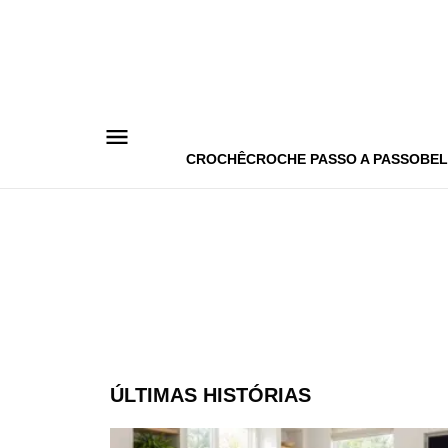
Pular
para
o
conteúdo
CROCHÊ
CROCHE PASSO A PASSO
BEL
ÚLTIMAS HISTÓRIAS