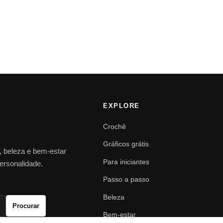
EXPLORE
Crochê
Gráficos grátis
o, beleza e bem-estar
Para iniciantes
personalidade.
Passo a passo
Beleza
Procurar
Bem-estar