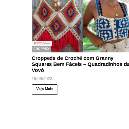
170
Views
◉
CROPPED
Croppeds de Crochê com Granny
Squares Bem Fáceis – Quadradinhos d
Vovó
15/09/2023
Veja Mais