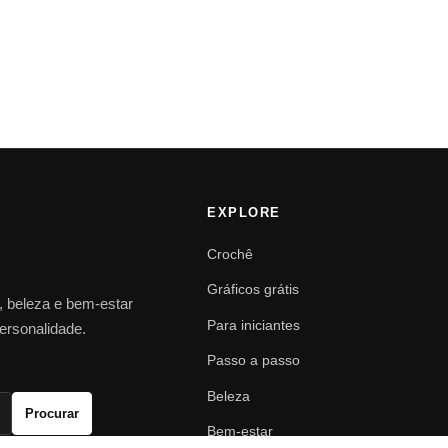
EXPLORE
Crochê
Gráficos grátis
o, beleza e bem-estar
Para iniciantes
personalidade.
Passo a passo
Beleza
Procurar
Bem-estar