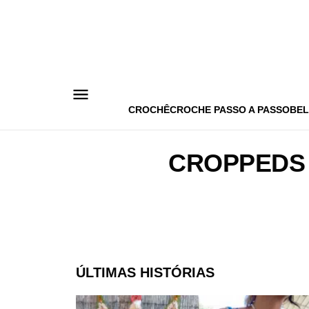
Pular
para
o
conteúdo
CROCHÊ
CROCHE PASSO A PASSO
BEL
CROPPEDS
ÚLTIMAS HISTÓRIAS