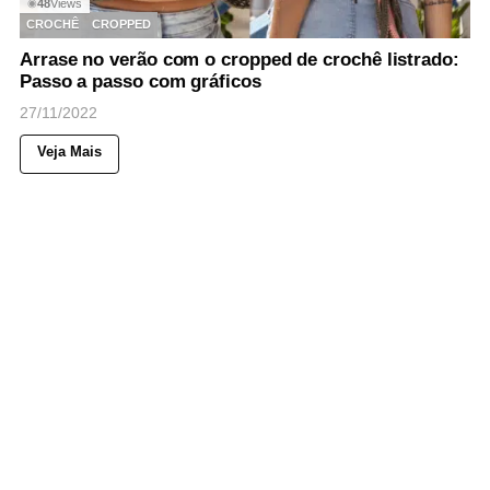
48
Views
◉
CROCHÊ
CROPPED
Arrase no verão com o cropped de crochê listrado:
Passo a passo com gráficos
27/11/2022
Veja Mais