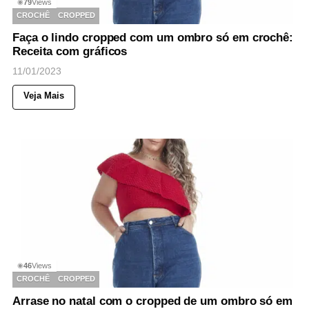
79
Views
◉
CROCHÊ
CROPPED
Faça o lindo cropped com um ombro só em crochê:
Receita com gráficos
11/01/2023
Veja Mais
46
Views
◉
CROCHÊ
CROPPED
Arrase no natal com o cropped de um ombro só em