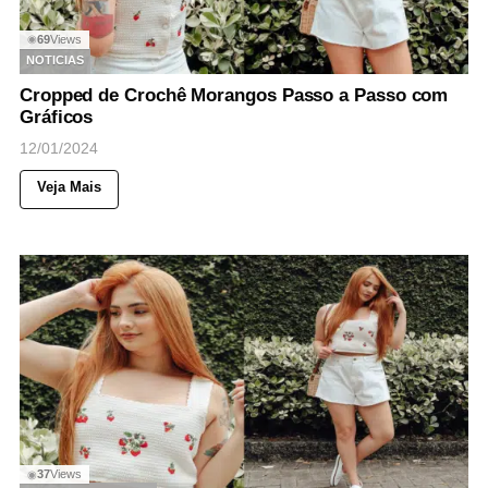
69
Views
◉
NOTICIAS
Cropped de Crochê Morangos Passo a Passo com
Gráficos
12/01/2024
Veja Mais
37
Views
◉