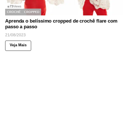
73
Views
◉
CROCHÊ
CROPPED
Aprenda o belíssimo cropped de crochê flare com
passo a passo
21/08/2023
Veja Mais