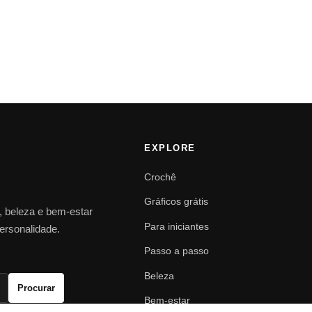
EXPLORE
Crochê
Gráficos grátis
o, beleza e bem-estar
Para iniciantes
personalidade.
Passo a passo
Beleza
Procurar
Bem-estar