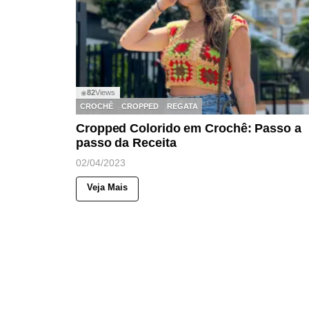
82
Views
◉
CROCHÊ
CROPPED
REGATA
Cropped Colorido em Crochê: Passo a
passo da Receita
02/04/2023
Veja Mais