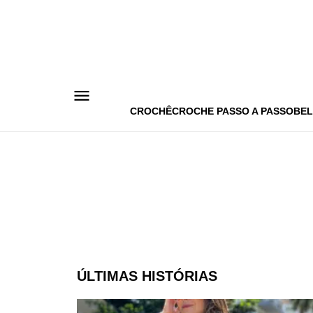
Pular
para
o
conteúdo
CROCHÊ
CROCHE PASSO A PASSO
BEL
ÚLTIMAS HISTÓRIAS