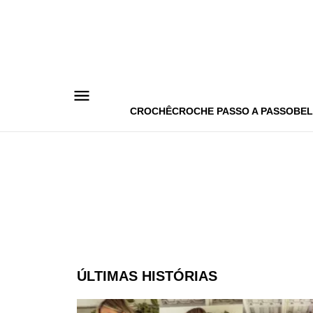
Pular
para
o
conteúdo
CROCHÊ
CROCHE PASSO A PASSO
BEL
ÚLTIMAS HISTÓRIAS