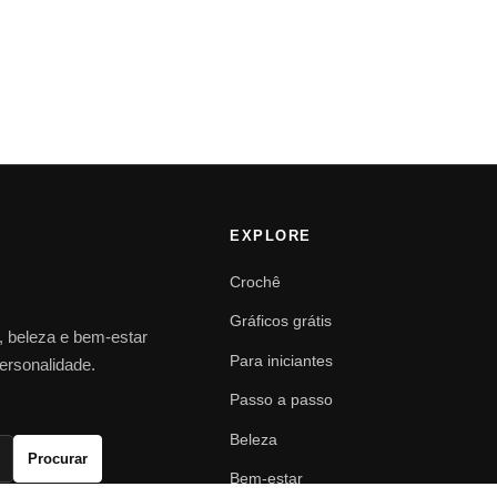
EXPLORE
Crochê
Gráficos grátis
o, beleza e bem-estar
Para iniciantes
personalidade.
Passo a passo
Beleza
Procurar
Bem-estar