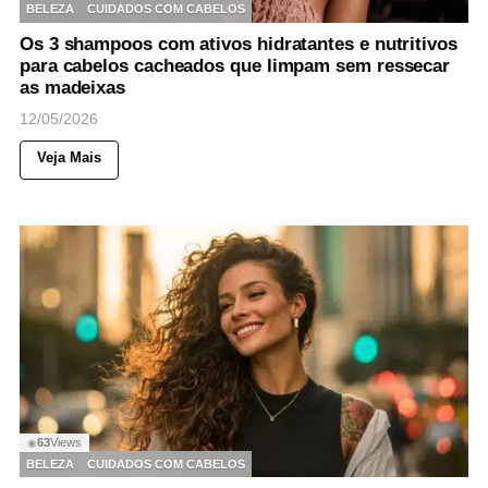
BELEZA
CUIDADOS COM CABELOS
Os 3 shampoos com ativos hidratantes e nutritivos
para cabelos cacheados que limpam sem ressecar
as madeixas
12/05/2026
Veja Mais
63
Views
◉
BELEZA
CUIDADOS COM CABELOS