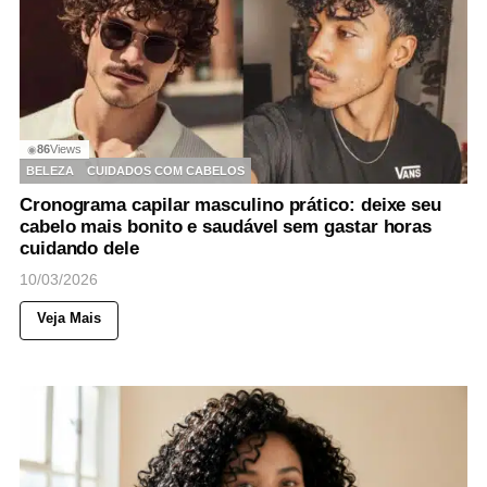
86
Views
◉
BELEZA
CUIDADOS COM CABELOS
Cronograma capilar masculino prático: deixe seu
cabelo mais bonito e saudável sem gastar horas
cuidando dele
10/03/2026
Veja Mais