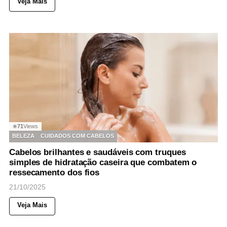
Veja Mais
71
Views
◉
BELEZA
CUIDADOS COM CABELOS
Cabelos brilhantes e saudáveis com truques
simples de hidratação caseira que combatem o
ressecamento dos fios
21/10/2025
Veja Mais