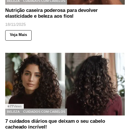
BELEZA
CUIDADOS COM CABELOS
Nutrição caseira poderosa para devolver
elasticidade e beleza aos fios!
18/11/2025
Veja Mais
77
Views
◉
BELEZA
CUIDADOS COM CABELOS
7 cuidados diários que deixam o seu cabelo
cacheado incrível!