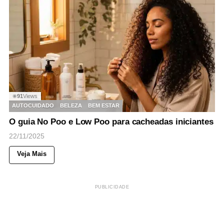
91
Views
◉
AUTOCUIDADO
BELEZA
BEM ESTAR
O guia No Poo e Low Poo para cacheadas iniciantes
22/11/2025
Veja Mais
PUBLICIDADE