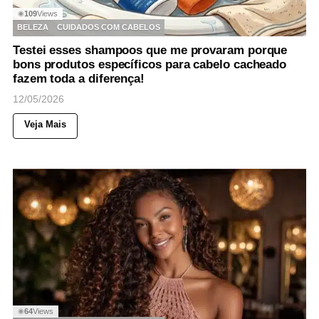
109
Views
◉
BELEZA
CUIDADOS COM CABELOS
Testei esses shampoos que me provaram porque
bons produtos específicos para cabelo cacheado
fazem toda a diferença!
12/05/2026
Veja Mais
64
Views
◉