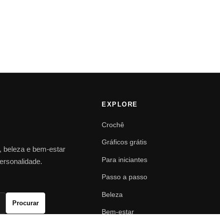
EXPLORE
Crochê
Gráficos grátis
o, beleza e bem-estar
Para iniciantes
personalidade.
Passo a passo
Beleza
Procurar
Bem-estar