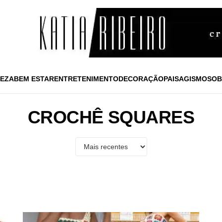
EZA
BEM ESTAR
ENTRETENIMENTO
DECORAÇÃO
PAISAGISMO
SOB
CROCHÊ SQUARES