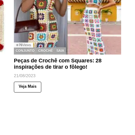
76
Views
◉
CONJUNTO
CROCHÊ
SAIA
Peças de Crochê com Squares: 28
inspirações de tirar o fôlego!
21/08/2023
Veja Mais