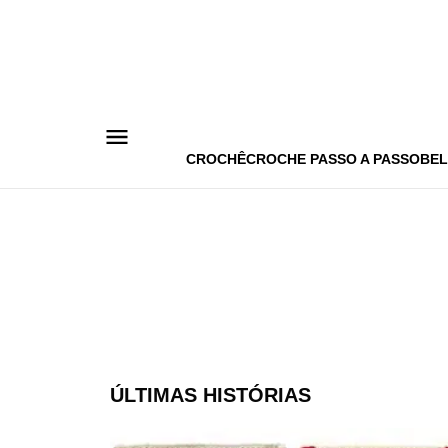
Pular
para
o
conteúdo
CROCHÊ
CROCHE PASSO A PASSO
BEL
ÚLTIMAS HISTÓRIAS