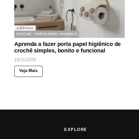
115
Views
◉
CROCHÊ
PORTA PAPEL HIGIENICO
Aprenda a fazer porta papel higiênico de
crochê simples, bonito e funcional
19/11/2025
Veja Mais
EXPLORE