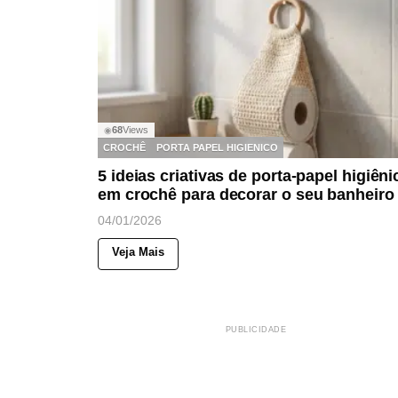
68
Views
◉
CROCHÊ
PORTA PAPEL HIGIENICO
5 ideias criativas de porta-papel higiêni
em crochê para decorar o seu banheiro
04/01/2026
Veja Mais
PUBLICIDADE