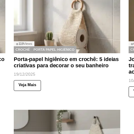
119
Views
◉
◉
CROCHÊ
PORTA PAPEL HIGIENICO
C
co
Porta-papel higiênico em crochê: 5 ideias
J
criativas para decorar o seu banheiro
t
a
19/12/2025
10
Veja Mais