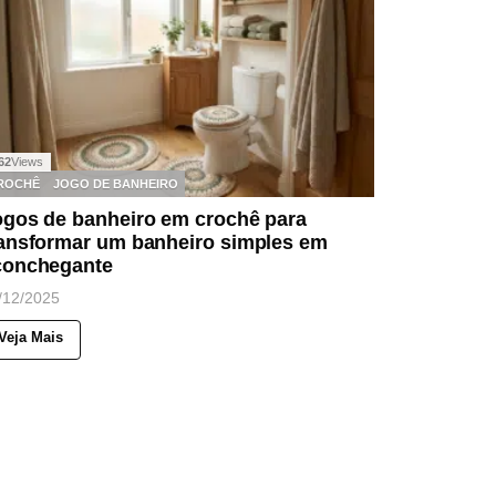
62
Views
ROCHÊ
JOGO DE BANHEIRO
ogos de banheiro em crochê para
ransformar um banheiro simples em
conchegante
/12/2025
Veja Mais