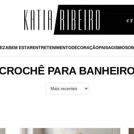
EZA
BEM ESTAR
ENTRETENIMENTO
DECORAÇÃO
PAISAGISMO
SOB
CROCHÊ PARA BANHEIR