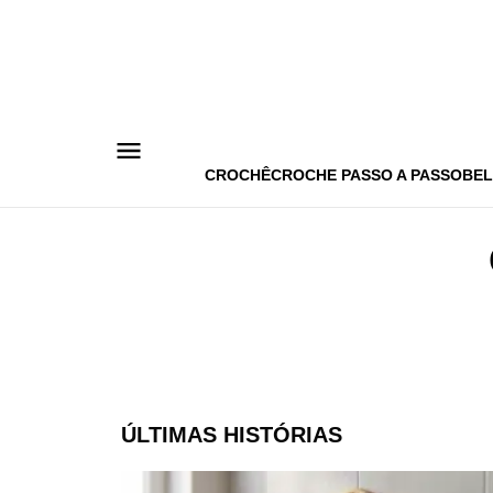
Pular
para
o
conteúdo
CROCHÊ
CROCHE PASSO A PASSO
BEL
ÚLTIMAS HISTÓRIAS