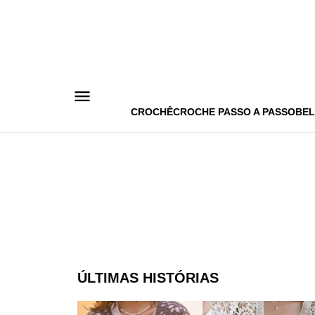
Pular
para
o
conteúdo
CROCHÊ
CROCHE PASSO A PASSO
BEL
ÚLTIMAS HISTÓRIAS