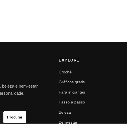
EXPLORE
Crochê
Gráficos grátis
o, beleza e bem-estar
Para iniciantes
personalidade.
Passo a passo
Beleza
Procurar
Bem-estar