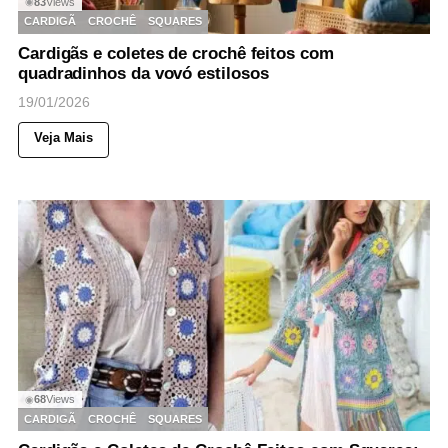
83
Views
◉
CARDIGÃ
CROCHÊ
SQUARES
Cardigãs e coletes de crochê feitos com
quadradinhos da vovó estilosos
19/01/2026
Veja Mais
68
Views
◉
CARDIGÃ
CROCHÊ
SQUARES