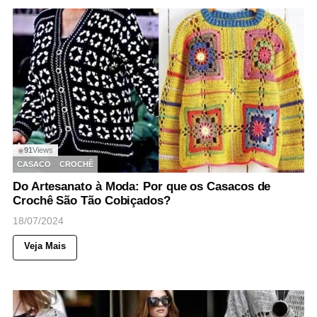
91
Views
◉
CASACO
CROCHÊ
Do Artesanato à Moda: Por que os Casacos de
Crochê São Tão Cobiçados?
18/07/2024
Veja Mais