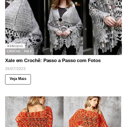
141
Views
◉
CROCHÊ
XALE
Xale em Crochê: Passo a Passo com Fotos
26/07/2023
Veja Mais