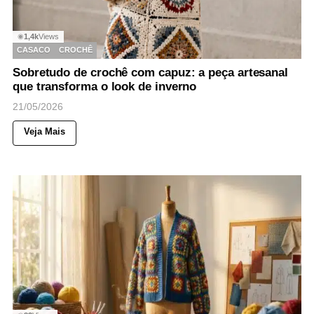
1,4k
Views
◉
CASACO
CROCHÊ
Sobretudo de crochê com capuz: a peça artesanal
que transforma o look de inverno
21/05/2026
Veja Mais