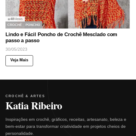
48
Views
◉
CROCHÊ
PONCHO
Lindo e Fácil Poncho de Crochê Mesclado com
passo a passo
30/05/2023
Veja Mais
CROCHÊ & ARTES
Katia Ribeiro
Inspirações em crochê, gráficos, receitas, artesanato, beleza e
bem-estar para transformar criatividade em projetos cheios de
personalidade.