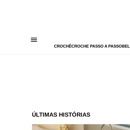
Pular
para
o
conteúdo
CROCHÊ
CROCHE PASSO A PASSO
BEL
ÚLTIMAS HISTÓRIAS