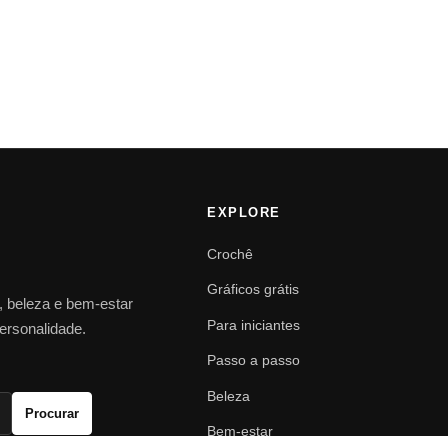
EXPLORE
Crochê
Gráficos grátis
o, beleza e bem-estar
Para iniciantes
personalidade.
Passo a passo
Beleza
Procurar
Bem-estar