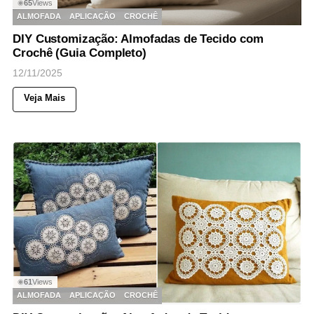
65
Views
◉
ALMOFADA
APLICAÇÃO
CROCHÊ
DIY Customização: Almofadas de Tecido com
Crochê (Guia Completo)
12/11/2025
Veja Mais
61
Views
◉
ALMOFADA
APLICAÇÃO
CROCHÊ