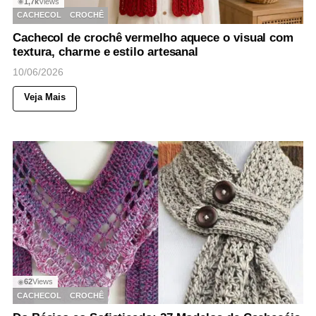
1,7k
Views
◉
CACHECOL
CROCHÊ
Cachecol de crochê vermelho aquece o visual com
textura, charme e estilo artesanal
10/06/2026
Veja Mais
62
Views
◉
CACHECOL
CROCHÊ