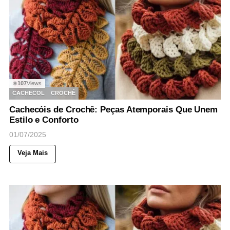
107
Views
◉
CACHECOL
CROCHÊ
Cachecóis de Crochê: Peças Atemporais Que Unem
Estilo e Conforto
01/07/2025
Veja Mais