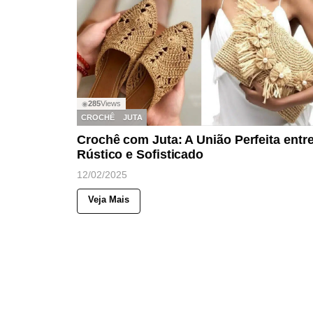
285
Views
◉
CROCHÊ
JUTA
Crochê com Juta: A União Perfeita entr
Rústico e Sofisticado
12/02/2025
Veja Mais