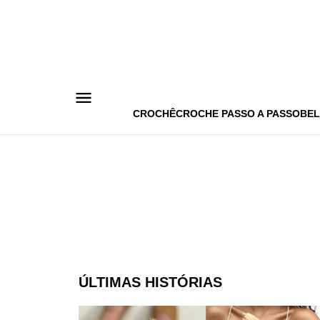
Pular
para
o
conteúdo
CROCHÊ
CROCHE PASSO A PASSO
BEL
ÚLTIMAS HISTÓRIAS