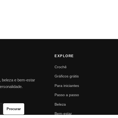
EXPLORE
Crochê
Gráficos grátis
o, beleza e bem-estar
Para iniciantes
personalidade.
Passo a passo
Beleza
Procurar
Bem-estar