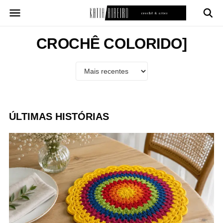
Pular
para
o
conteúdo
CROCHÊ COLORIDO]
ÚLTIMAS HISTÓRIAS