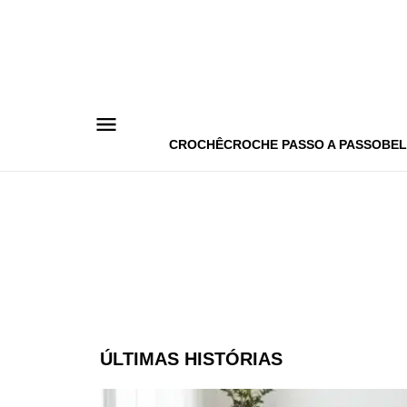
Pular
para
o
conteúdo
CROCHÊ
CROCHE PASSO A PASSO
BEL
ÚLTIMAS HISTÓRIAS