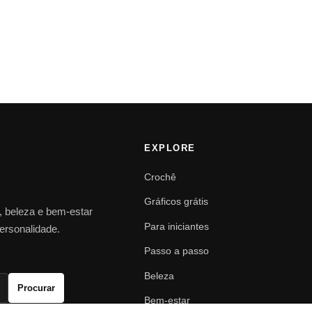
EXPLORE
Crochê
Gráficos grátis
o, beleza e bem-estar
Para iniciantes
personalidade.
Passo a passo
Beleza
Procurar
Bem-estar