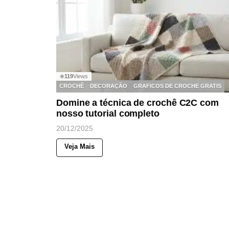
119
Views
◉
CROCHÊ
DECORAÇÃO
GRAFICOS DE CROCHE GRATIS
Domine a técnica de crochê C2C com
nosso tutorial completo
20/12/2025
Veja Mais