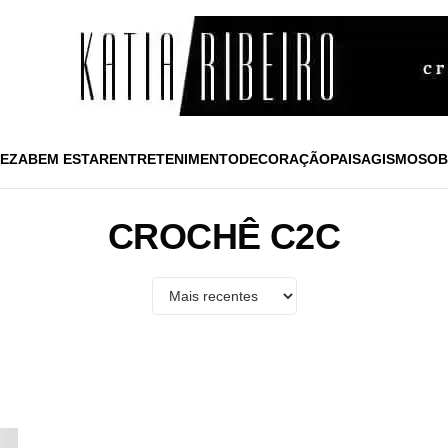
EZA
BEM ESTAR
ENTRETENIMENTO
DECORAÇÃO
PAISAGISMO
SOB
CROCHÊ C2C