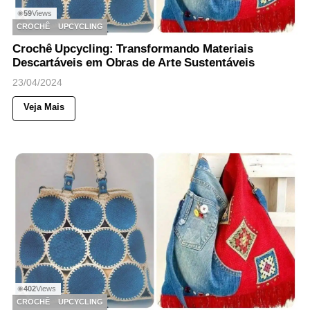
59
Views
◉
CROCHÊ
UPCYCLING
Crochê Upcycling: Transformando Materiais
Descartáveis em Obras de Arte Sustentáveis
23/04/2024
Veja Mais
402
Views
◉
CROCHÊ
UPCYCLING