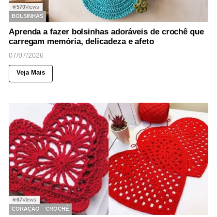
570
Views
◉
BOLSINHAS
Aprenda a fazer bolsinhas adoráveis de crochê que
carregam memória, delicadeza e afeto
07/07/2026
Veja Mais
67
Views
◉
CORAÇÃO
CROCHÊ