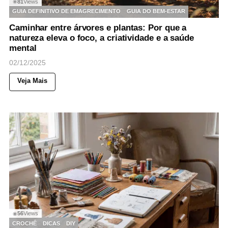
81
Views
◉
GUIA DEFINITIVO DE EMAGRECIMENTO
GUIA DO BEM-ESTAR
Caminhar entre árvores e plantas: Por que a
natureza eleva o foco, a criatividade e a saúde
mental
02/12/2025
Veja Mais
56
Views
◉
CROCHÊ
DICAS
DIY