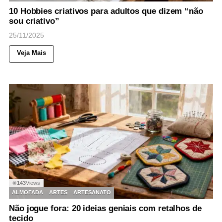
10 Hobbies criativos para adultos que dizem “não
sou criativo”
25/11/2025
Veja Mais
143
Views
◉
ALMOFADA
ARTES
ARTESANATO
Não jogue fora: 20 ideias geniais com retalhos de
tecido