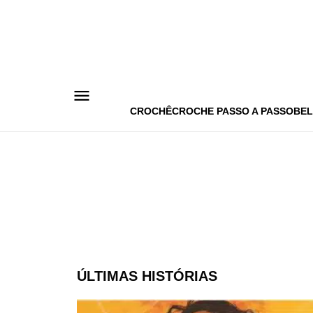
Pular
para
o
conteúdo
CROCHÊ
CROCHE PASSO A PASSO
BEL
ÚLTIMAS HISTÓRIAS