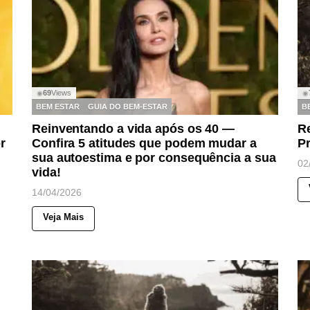
69
Views
◉
◉
BEM ESTAR
GUIA DO BEM-ESTAR
B
Reinventando a vida após os 40 —
R
r
Confira 5 atitudes que podem mudar a
Pr
sua autoestima e por consequência a sua
02
vida!
14/04/2026
Veja Mais