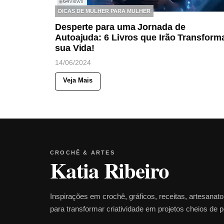
64
Views
◉
DICAS DE MULHER PARA MULHER
Desperte para uma Jornada de
Autoajuda: 6 Livros que Irão Transform
sua Vida!
14/06/2024
Veja Mais
CROCHÊ & ARTES
Katia Ribeiro
Inspirações em crochê, gráficos, receitas, artesanat
para transformar criatividade em projetos cheios de 