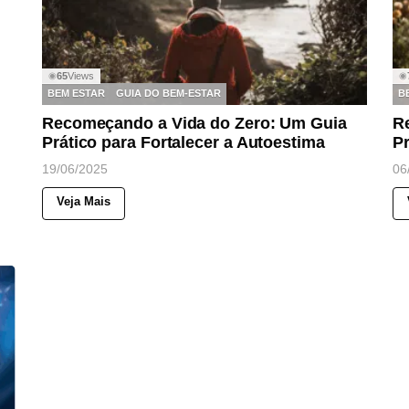
65
Views
◉
◉
BEM ESTAR
GUIA DO BEM-ESTAR
B
Recomeçando a Vida do Zero: Um Guia
R
Prático para Fortalecer a Autoestima
Pr
19/06/2025
06
Veja Mais