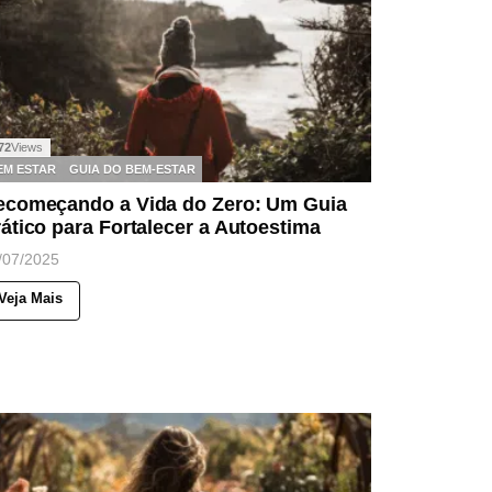
72
Views
EM ESTAR
GUIA DO BEM-ESTAR
ecomeçando a Vida do Zero: Um Guia
ático para Fortalecer a Autoestima
/07/2025
Veja Mais