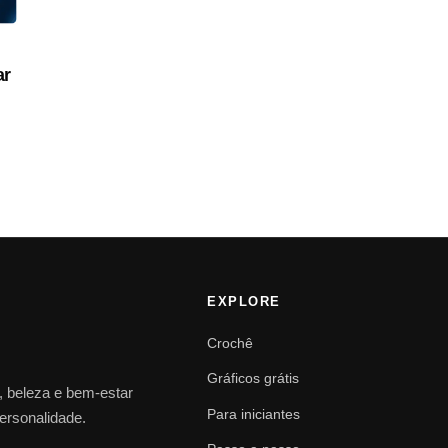
ar
EXPLORE
Crochê
Gráficos grátis
o, beleza e bem-estar
Para iniciantes
personalidade.