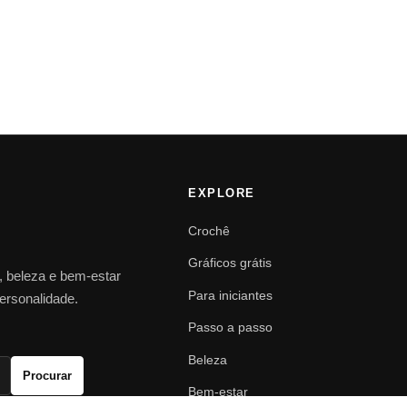
EXPLORE
Crochê
Gráficos grátis
o, beleza e bem-estar
Para iniciantes
personalidade.
Passo a passo
Beleza
Procurar
Bem-estar