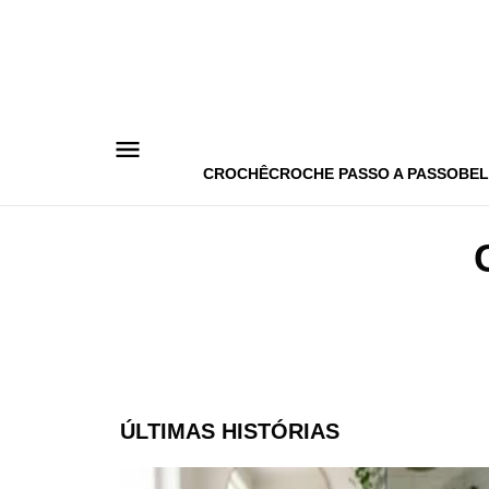
Pular
para
o
conteúdo
CROCHÊ
CROCHE PASSO A PASSO
BEL
ÚLTIMAS HISTÓRIAS