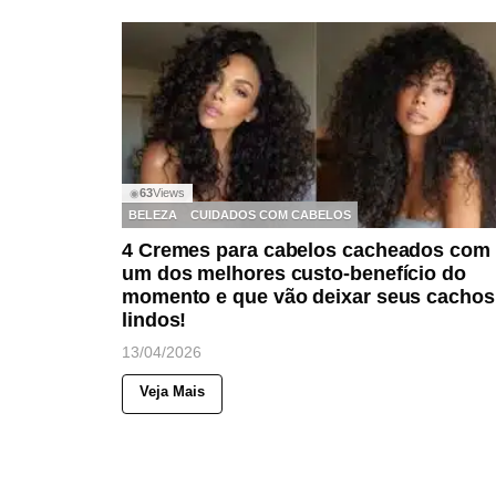
63
Views
◉
BELEZA
CUIDADOS COM CABELOS
4 Cremes para cabelos cacheados com
um dos melhores custo-benefício do
momento e que vão deixar seus cachos
lindos!
13/04/2026
Veja Mais