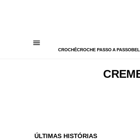
Pular
para
o
conteúdo
CROCHÊ
CROCHE PASSO A PASSO
BEL
CREME
ÚLTIMAS HISTÓRIAS