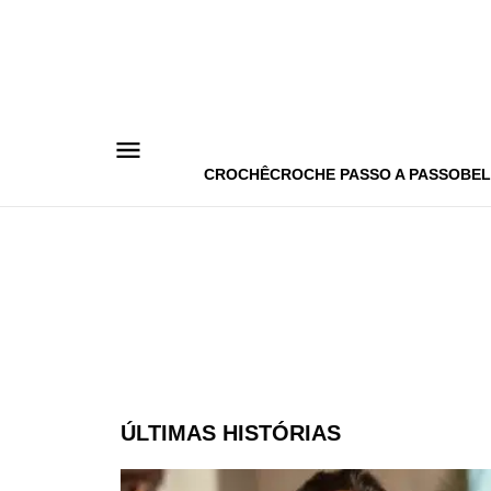
Pular
para
o
conteúdo
CROCHÊ
CROCHE PASSO A PASSO
BEL
ÚLTIMAS HISTÓRIAS