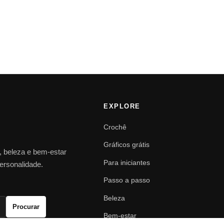
EXPLORE
Crochê
Gráficos grátis
o, beleza e bem-estar
Para iniciantes
personalidade.
Passo a passo
Beleza
Procurar
Bem-estar