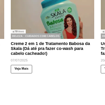
78
Views
◉
◉
BELEZA
CUIDADOS COM CABELOS
B
Creme 2 em 1 de Tratamento Babosa da
U
Skala (Dá até pra fazer co-wash para
Tr
cabelo cacheado!)
fa
07/07/2025
20
Veja Mais