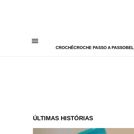
Pular
para
o
conteúdo
CROCHÊ
CROCHE PASSO A PASSO
BEL
ÚLTIMAS HISTÓRIAS