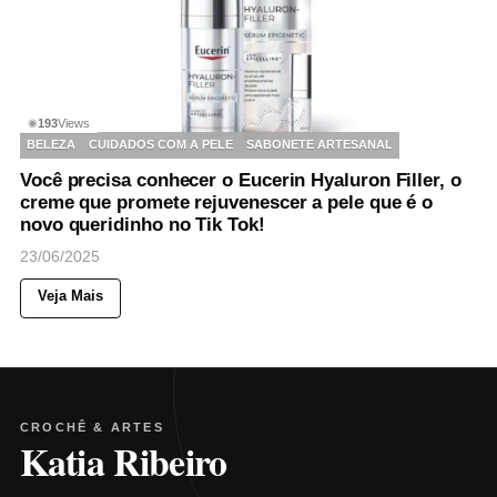
193
Views
◉
BELEZA
CUIDADOS COM A PELE
SABONETE ARTESANAL
Você precisa conhecer o Eucerin Hyaluron Filler, o
creme que promete rejuvenescer a pele que é o
novo queridinho no Tik Tok!
23/06/2025
Veja Mais
CROCHÊ & ARTES
Katia Ribeiro