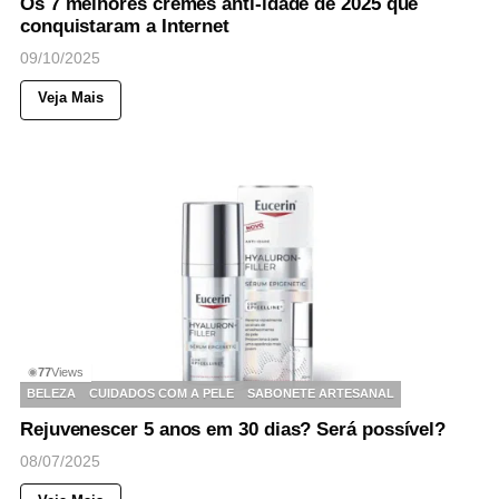
Os 7 melhores cremes anti-idade de 2025 que
conquistaram a Internet
09/10/2025
Veja Mais
77
Views
◉
BELEZA
CUIDADOS COM A PELE
SABONETE ARTESANAL
Rejuvenescer 5 anos em 30 dias? Será possível?
08/07/2025