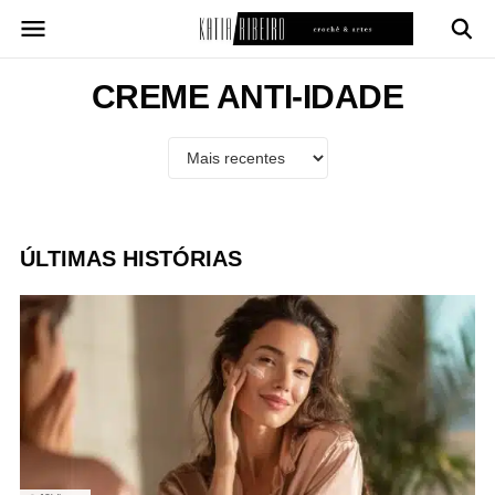
Pular
para
o
conteúdo
CREME ANTI-IDADE
ÚLTIMAS HISTÓRIAS