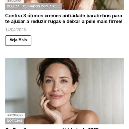
49
Views
◉
BELEZA
CUIDADOS COM A PELE
Confira 3 ótimos cremes anti-idade baratinhos para
te ajudar a reduzir rugas e deixar a pele mais firme!
14/04/2026
Veja Mais
269
Views
◉
NOTICIAS