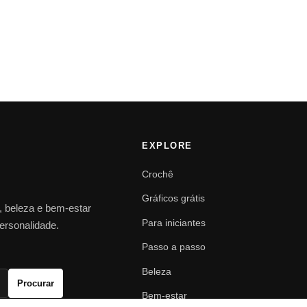
EXPLORE
Crochê
Gráficos grátis
o, beleza e bem-estar
Para iniciantes
personalidade.
Passo a passo
Beleza
Procurar
Bem-estar