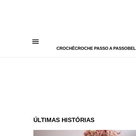
Pular
para
o
conteúdo
CROCHÊ
CROCHE PASSO A PASSO
BEL
ÚLTIMAS HISTÓRIAS