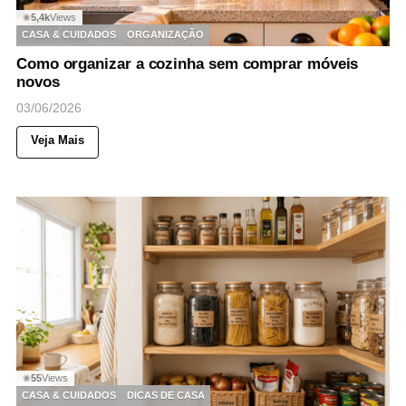
5,4k
Views
◉
CASA & CUIDADOS
ORGANIZAÇÃO
Como organizar a cozinha sem comprar móveis
novos
03/06/2026
Veja Mais
55
Views
◉
CASA & CUIDADOS
DICAS DE CASA