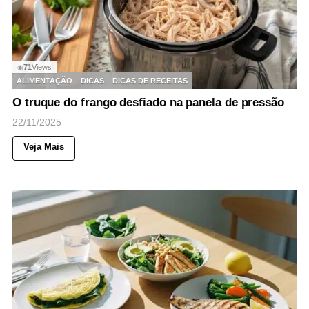
71
Views
◉
ALIMENTAÇÃO
DICAS
DICAS DE RECEITAS
O truque do frango desfiado na panela de pressão
22/11/2025
Veja Mais