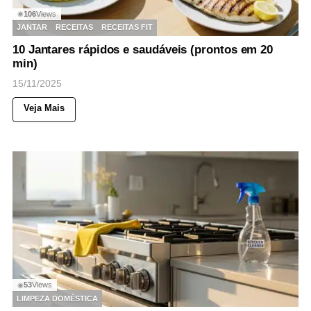
106
Views
◉
JANTAR
RECEITAS
RECEITAS FIT
10 Jantares rápidos e saudáveis (prontos em 20
min)
15/11/2025
Veja Mais
53
Views
◉
LIMPEZA DOMÉSTICA