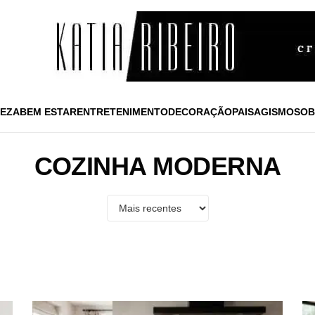
EZA
BEM ESTAR
ENTRETENIMENTO
DECORAÇÃO
PAISAGISMO
SOB
COZINHA MODERNA