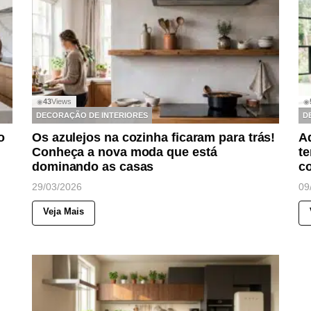
43
Views
◉
◉
DECORAÇÃO DE INTERIORES
D
o
Os azulejos na cozinha ficaram para trás!
Ad
Conheça a nova moda que está
t
dominando as casas
c
29/03/2026
09
Veja Mais