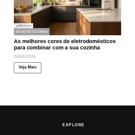
93
Views
◉
DICAS DE COZINHA
As melhores cores de eletrodomésticos
para combinar com a sua cozinha
14/02/2026
Veja Mais
EXPLORE