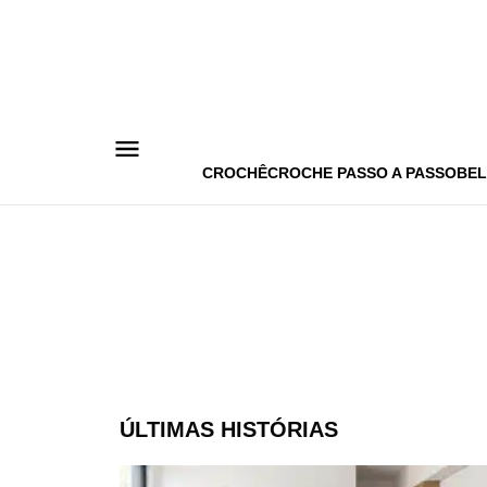
Pular
para
o
conteúdo
CROCHÊ
CROCHE PASSO A PASSO
BEL
ÚLTIMAS HISTÓRIAS