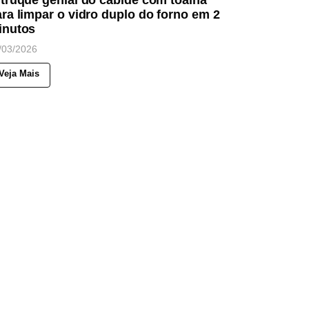
truque genial do cabide com toalha
ra limpar o vidro duplo do forno em 2
inutos
/03/2026
Veja Mais