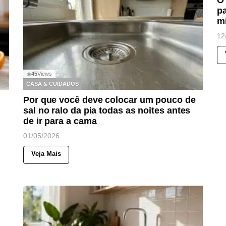
O 
pa
m
12
45
Views
◉
CASA & CUIDADOS
Por que você deve colocar um pouco de
sal no ralo da pia todas as noites antes
de ir para a cama
01/05/2026
Veja Mais