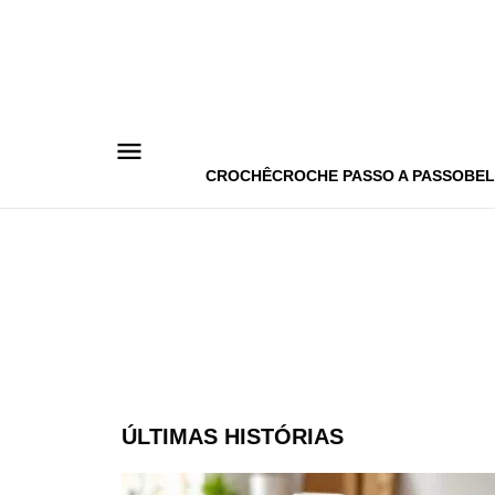
Pular
para
o
conteúdo
CROCHÊ
CROCHE PASSO A PASSO
BEL
ÚLTIMAS HISTÓRIAS