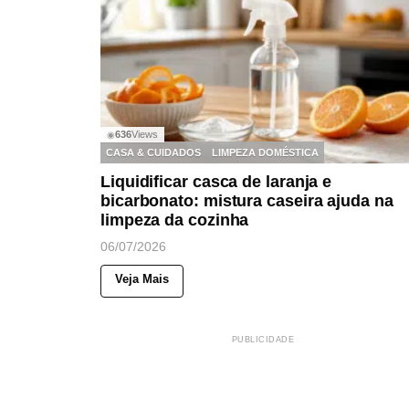
636
Views
◉
CASA & CUIDADOS
LIMPEZA DOMÉSTICA
Liquidificar casca de laranja e
bicarbonato: mistura caseira ajuda na
limpeza da cozinha
06/07/2026
Veja Mais
PUBLICIDADE