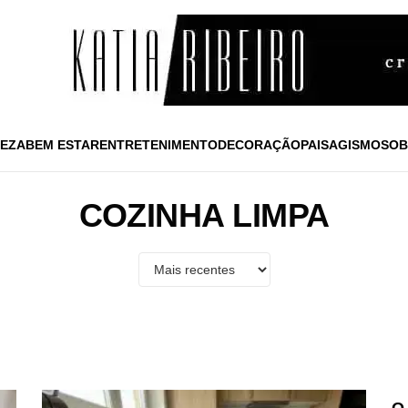
EZA
BEM ESTAR
ENTRETENIMENTO
DECORAÇÃO
PAISAGISMO
SOB
COZINHA LIMPA
◉
C