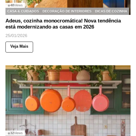
48
Views
◉
CASA & CUIDADOS
DECORAÇÃO DE INTERIORES
DICAS DE COZINHA
Adeus, cozinha monocromática! Nova tendência
está modernizando as casas em 2026
25/01/2026
Veja Mais
32
Views
◉