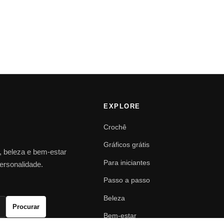
EXPLORE
Crochê
Gráficos grátis
o, beleza e bem-estar
Para iniciantes
personalidade.
Passo a passo
Beleza
Procurar
Bem-estar