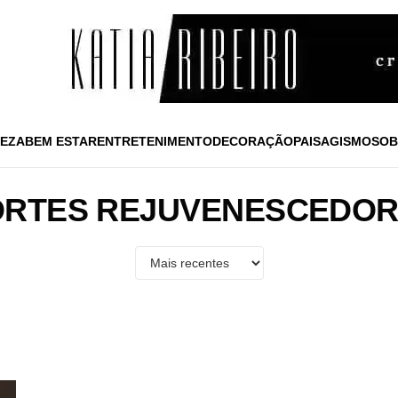
EZA
BEM ESTAR
ENTRETENIMENTO
DECORAÇÃO
PAISAGISMO
SOB
RTES REJUVENESCEDO