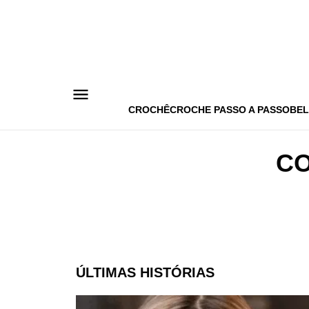
Pular
para
o
conteúdo
CROCHÊ
CROCHE PASSO A PASSO
BEL
CO
ÚLTIMAS HISTÓRIAS