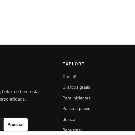
EXPLORE
Crochê
Gráficos grátis
o, beleza e bem-estar
Para iniciantes
personalidade.
Passo a passo
Beleza
Procurar
Bem-estar