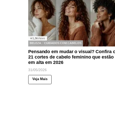
1,3k
Views
◉
BELEZA
CUIDADOS COM CABELOS
Pensando em mudar o visual? Confira 
21 cortes de cabelo feminino que estão
em alta em 2026
31/05/2026
Veja Mais