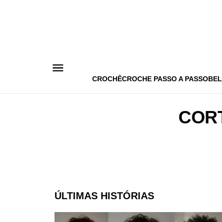
Pular
para
o
conteúdo
CROCHÊ
CROCHE PASSO A PASSO
BEL
COR
ÚLTIMAS HISTÓRIAS