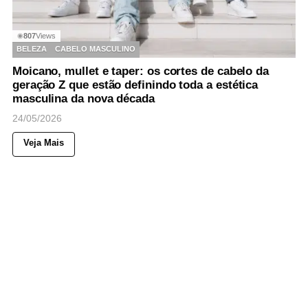
807
Views
◉
BELEZA
CABELO MASCULINO
Moicano, mullet e taper: os cortes de cabelo da
geração Z que estão definindo toda a estética
masculina da nova década
24/05/2026
Veja Mais