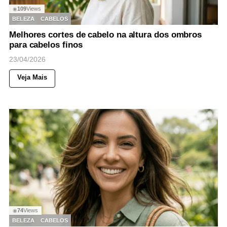
109
Views
◉
BELEZA
CABELOS
Melhores cortes de cabelo na altura dos ombros
para cabelos finos
23/04/2026
Veja Mais
74
Views
◉
BELEZA
CABELOS