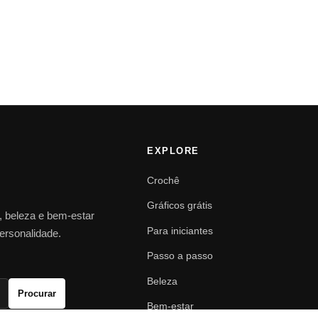
EXPLORE
Crochê
Gráficos grátis
o, beleza e bem-estar
Para iniciantes
personalidade.
Passo a passo
Beleza
Procurar
Bem-estar