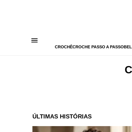
Pular
para
o
conteúdo
CROCHÊ
CROCHE PASSO A PASSO
BEL
C
ÚLTIMAS HISTÓRIAS