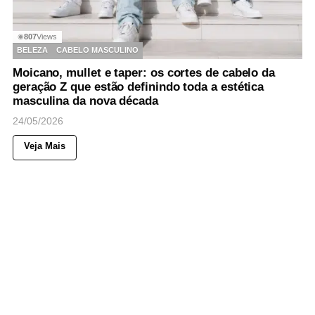
807
Views
◉
BELEZA
CABELO MASCULINO
Moicano, mullet e taper: os cortes de cabelo da
geração Z que estão definindo toda a estética
masculina da nova década
24/05/2026
Veja Mais