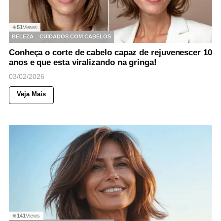
51
Views
◉
BELEZA
CUIDADOS COM CABELOS
Conheça o corte de cabelo capaz de rejuvenescer 10
anos e que esta viralizando na gringa!
03/02/2026
Veja Mais
141
Views
◉