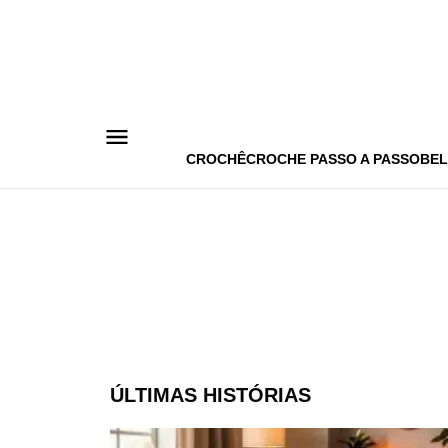
Pular
para
o
conteúdo
CROCHÊ
CROCHE PASSO A PASSO
BEL
ÚLTIMAS HISTÓRIAS