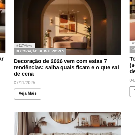
◉
117
Views
◉
C
DECORAÇÃO DE INTERIORES
ar
Te
Decoração de 2026 vem com estas 7
(s
tendências: saiba quais ficam e o que sai
d
de cena
04
07/11/2025
Veja Mais