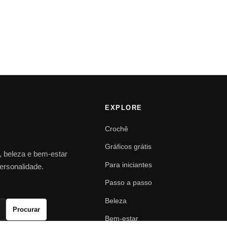
EXPLORE
Crochê
Gráficos grátis
o, beleza e bem-estar
Para iniciantes
personalidade.
Passo a passo
Beleza
Procurar
Bem-estar