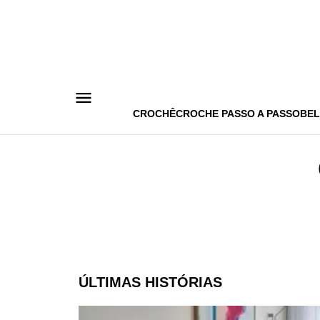
Pular
para
o
conteúdo
CROCHÊ
CROCHE PASSO A PASSO
BEL
ÚLTIMAS HISTÓRIAS