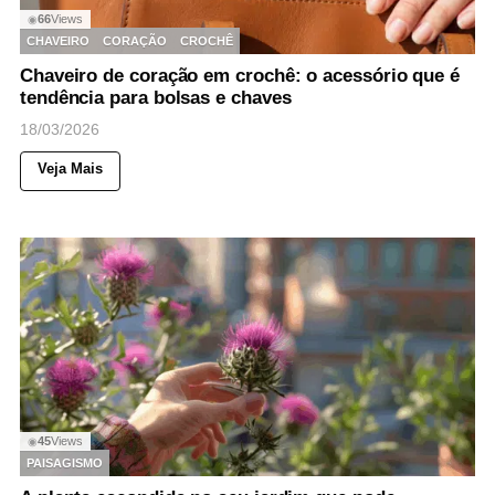
66
Views
◉
CHAVEIRO
CORAÇÃO
CROCHÊ
Chaveiro de coração em crochê: o acessório que é
tendência para bolsas e chaves
18/03/2026
Veja Mais
45
Views
◉
PAISAGISMO