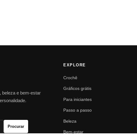
EXPLORE
Crochê
Gráficos grátis
o, beleza e bem-estar
Para iniciantes
personalidade.
Passo a passo
Beleza
Procurar
Bem-estar