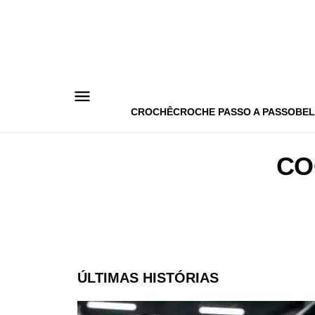
Pular
para
o
conteúdo
CROCHÊ
CROCHE PASSO A PASSO
BEL
CO
ÚLTIMAS HISTÓRIAS