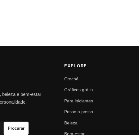
EXPLORE
Crochê
Gráficos grátis
o, beleza e bem-estar
Para iniciantes
personalidade.
Passo a passo
Beleza
Procurar
Bem-estar