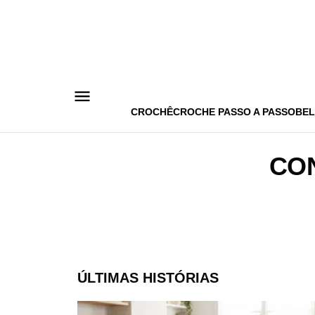
Pular
para
o
conteúdo
CROCHÊ
CROCHE PASSO A PASSO
BEL
CO
ÚLTIMAS HISTÓRIAS