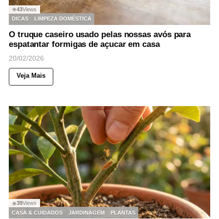
43
Views
◉
DICAS
LIMPEZA DOMÉSTICA
O truque caseiro usado pelas nossas avós para
espatantar formigas de açucar em casa
20/02/2026
Veja Mais
39
Views
◉
CASA & CUIDADOS
JARDINAGEM
PLANTAS