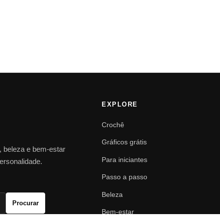
EXPLORE
Crochê
Gráficos grátis
o, beleza e bem-estar
Para iniciantes
personalidade.
Passo a passo
Beleza
Procurar
Bem-estar