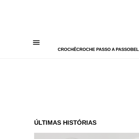
Pular
para
o
conteúdo
CROCHÊ
CROCHE PASSO A PASSO
BEL
ÚLTIMAS HISTÓRIAS